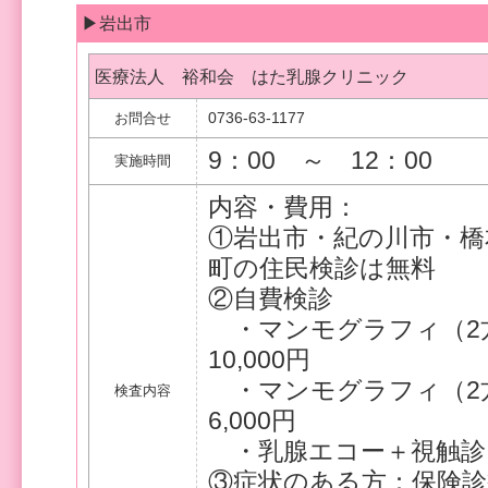
▶岩出市
医療法人 裕和会 はた乳腺クリニック
0736-63-1177
お問合せ
9：00 ～ 12：00
実施時間
内容・費用：
①岩出市・紀の川市・橋
町の住民検診は無料
②自費検診
・マンモグラフィ（
10,000円
・マンモグラフ
検査内容
6,000円
・乳腺エコー＋視
③症状のある方：保険診